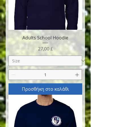
Adults School Hoodie
Τιμή
27,00 £
Προσθήκη στο καλάθι