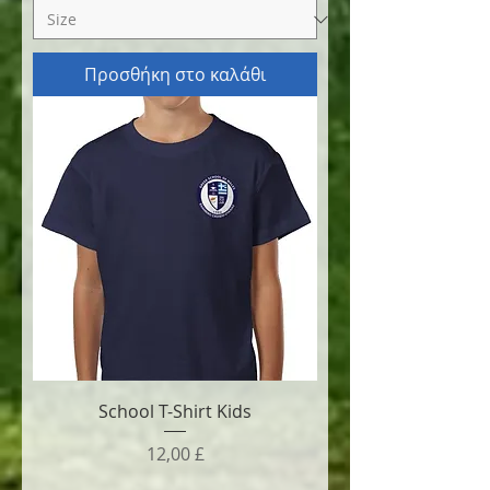
Προσθήκη στο καλάθι
School T-Shirt Kids
Τιμή
12,00 £