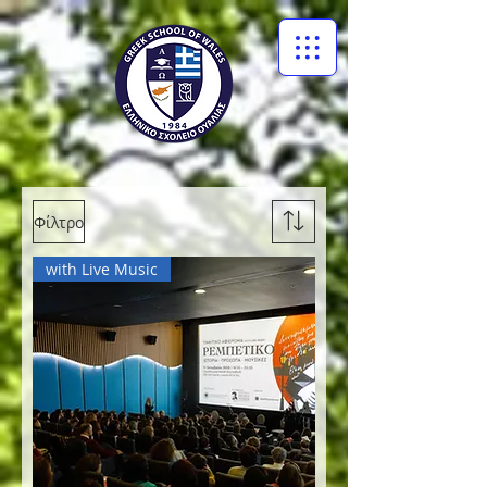
Φίλτρο
with Live Music