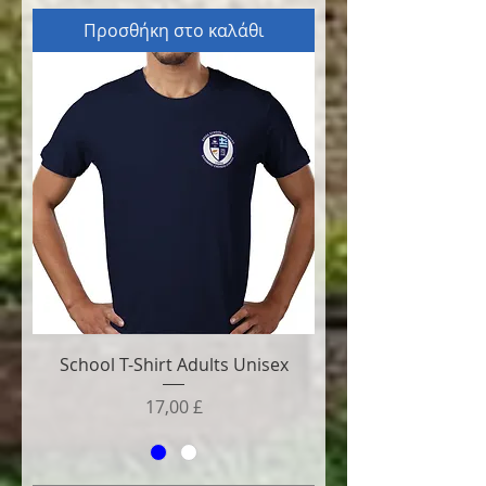
Προσθήκη στο καλάθι
School T-Shirt Adults Unisex
Τιμή
17,00 £