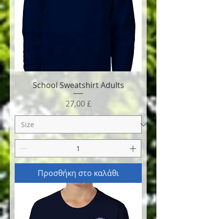
School Sweatshirt Adults
Τιμή
27,00 £
Προσθήκη στο καλάθι