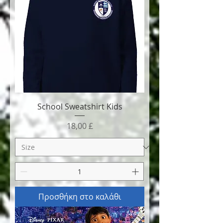
School Sweatshirt Kids
Τιμή
18,00 £
Προσθήκη στο καλάθι