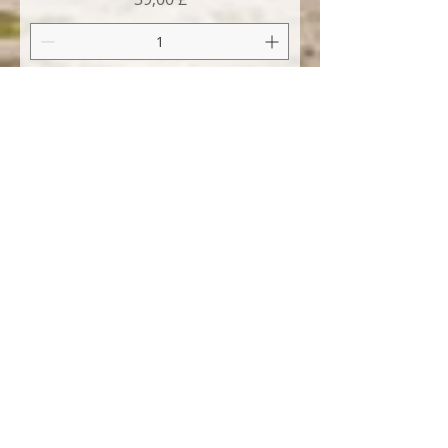
Προσθήκη στο καλάθι
Students' Artwork
Capture 2025 with Our Unique
School Calendar