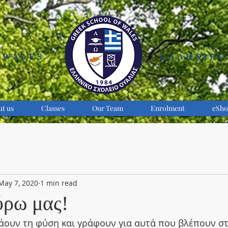
 WALES
ΕΛΛΗΝΙΚΟ
t us
Classes
Our Team
Enrolment
eSho
May 7, 2020
1 min read
ύρω μας!
άουν τη φύση και γράφουν για αυτά που βλέπουν στ