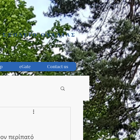
 ΣΧΟΛΕΙΟ ΟΥΑΛΙΑΣ
p
eGate
Contact us
ον περίπατό 