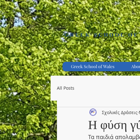
GREEK SCHOOL OF
Greek School of Wales
Abou
All Posts
Σχολικές Δράσεις
Η φύση γ
Τα παιδιά απολαμβ