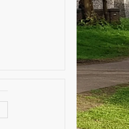
της Ελλάδας
είναι τα άγρια ζώα της
δας; Υπάρχουν ζώα στην
δα που κινδυνεύουν;
άστε την παρουσίαση από
3 μαθητές μας και θα...